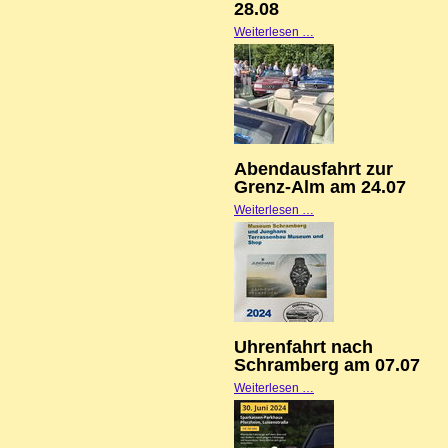
28.08
Abendausfahrt
Weiterlesen …
am
28.08
Abendausfahrt zur
Grenz-Alm am 24.07
Abendausfahrt
Weiterlesen …
zur
Grenz-
Alm
am
24.07
Uhrenfahrt nach
Schramberg am 07.07
Uhrenfahrt
Weiterlesen …
nach
Schramberg