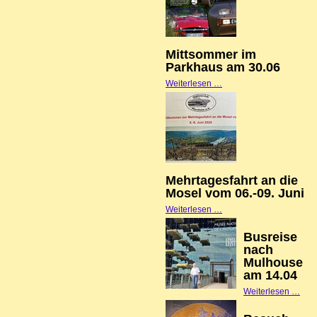
am
07.07
Mittsommer im
Parkhaus am 30.06
Mittsommer
Weiterlesen …
im
Parkhaus
am
30.06
Mehrtagesfahrt an die
Mosel vom 06.-09. Juni
Mehrtagesfahrt
Weiterlesen …
an
Busreise
die
nach
Mosel
Mulhouse
am 14.04
vom
Busr
Weiterlesen …
06.-09.
nac
Juni