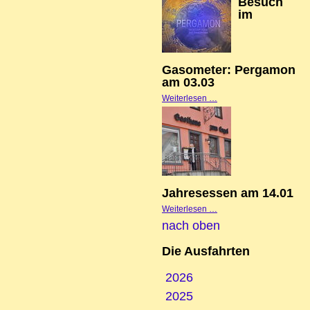
Besuch
Mul
im
am
14.0
Gasometer: Pergamon
am 03.03
Besuch
Weiterlesen …
im
Gasometer:
Pergamon
am
03.03
Jahresessen am 14.01
Jahresessen
Weiterlesen …
nach oben
am
14.01
Die Ausfahrten
2026
2025