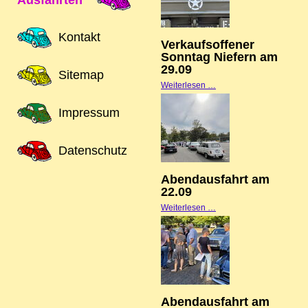
Ausfahrten
am
13.1
Kontakt
Verkaufsoffener
Sonntag Niefern am
29.09
Sitemap
Verkaufsoffener
Weiterlesen …
Sonntag
Impressum
Niefern
am
Datenschutz
29.09
Abendausfahrt am
22.09
Abendausfahrt
Weiterlesen …
am
22.09
Abendausfahrt am