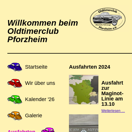
Willkommen beim
Oldtimerclub
Pforzheim
Navigation
Startseite
Ausfahrten 2024
überspringen
Ausfahrt
Wir über uns
zur
Maginot-
Linie am
Kalender '26
13.10
Ausf
Weiterlesen …
Galerie
zur
Magi
Lini