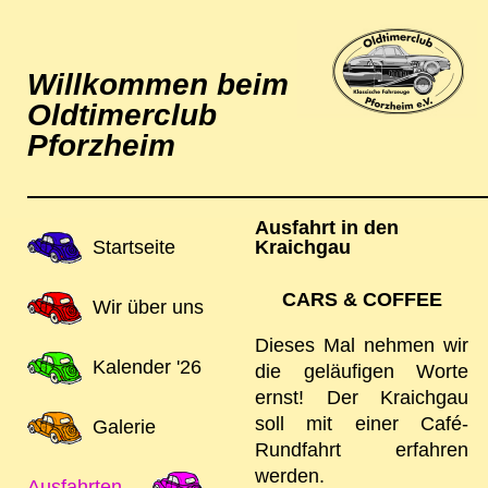
Willkommen beim
Oldtimerclub
Pforzheim
Ausfahrt in den
Navigation
Startseite
Kraichgau
überspringen
CARS & COFFEE
Wir über uns
Dieses Mal nehmen wir
Kalender '26
die geläufigen Worte
ernst! Der Kraichgau
soll mit einer Café-
Galerie
Rundfahrt erfahren
werden.
Ausfahrten