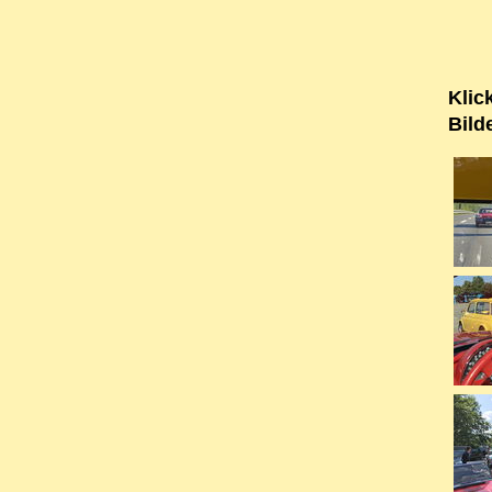
Klic
Bild