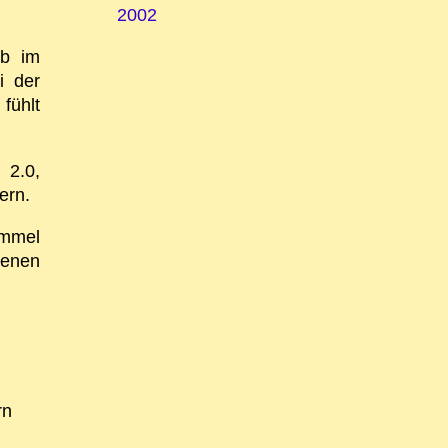
2002
ob im
i der
fühlt
 2.0,
ern.
emmel
genen
.
rn