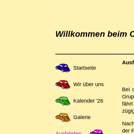
Willkommen beim O
Ausf
Navigation
Startseite
überspringen
Wir über uns
Bei 
Grup
Kalender '26
fähr
zügig
Galerie
Nach
der F
Ausfahrten