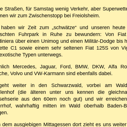
ne Straßen, für Samstag wenig Verkehr, aber Superwette
en wir zum Zwischenstopp bei Freiolsheim.
 haben wir Zeit zum „schwätze“ und unseren heute
schten Fuhrpark in Ruhe zu bewundern: Von Fia
diniera über einen Unimog und einen Militär-Dodge bis h
ette C1 sowie einem sehr seltenen Fiat 125S von Vi
 exotische Typen unterwegs.
hlich Mercedes, Jaguar, Ford, BMW, DKW, Alfa R
che, Volvo und VW-Karmann sind ebenfalls dabei.
eht weiter in den Schwarzwald, vorbei am Wald
llenhof (die älteren unter uns kennen die gleichn
sehserie aus den 60ern noch gut) und wir erreiche
rrhof, wahrhaftig mitten im Wald oberhalb Baden-
gen.
 dem ausgiebigen Mittagessen dort zieht es uns weiter