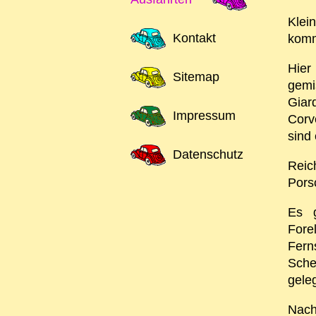
Klei
Kontakt
komm
Hier
Sitemap
gemi
Giar
Impressum
Corv
sind
Datenschutz
Reic
Pors
Es g
Fore
Fern
Sche
gele
Nach