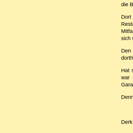
die 
Dort
Rest
Mitf
sich 
Den 
dort
Hat 
war 
Gara
Denn
Derk