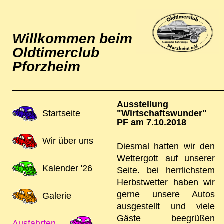
Willkommen beim
Oldtimerclub
Pforzheim
Ausstellung
Navigation
Startseite
"Wirtschaftswunder"
PF am 7.10.2018
überspringen
Wir über uns
Diesmal hatten wir den
Wettergott auf unserer
Kalender '26
Seite. bei herrlichstem
Herbstwetter haben wir
gerne unsere Autos
Galerie
ausgestellt und viele
Gäste beegrüßen
Ausfahrten